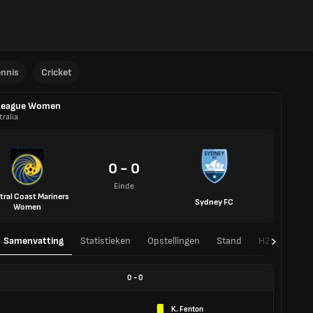
ennis
Cricket
League Women
ralia
0 - 0
Einde
tral Coast Mariners
Sydney FC
Women
Samenvatting
Statistieken
Opstellingen
Stand
H2H
0
-
0
K. Fenton