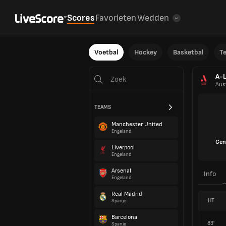
Scores
Favorieten
Wedden
Voetbal
Hockey
Basketbal
T
A-
Aust
TEAMS
Manchester United
Engeland
Cen
Liverpool
Engeland
Arsenal
Info
Engeland
Real Madrid
HT
Spanje
Barcelona
83'
Spanje