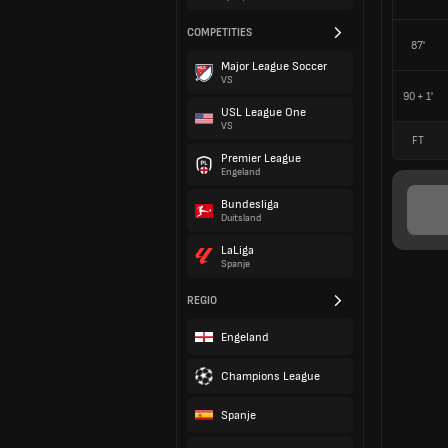
COMPETITIES
87'
Major League Soccer
VS
90 + 1'
USL League One
VS
FT
Premier League
Engeland
Bundesliga
Duitsland
LaLiga
Spanje
REGIO
Engeland
Champions League
Spanje