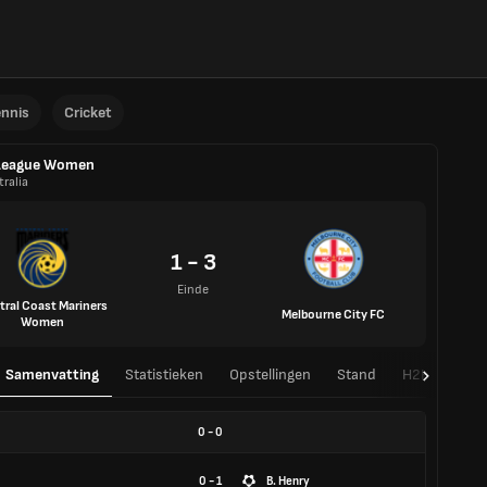
ennis
Cricket
League Women
ralia
1 - 3
Einde
tral Coast Mariners
Melbourne City FC
Women
Samenvatting
Statistieken
Opstellingen
Stand
H2H
0
-
0
0 - 1
B. Henry