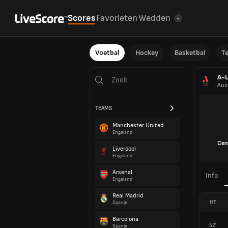
Scores
Favorieten
Wedden
Voetbal
Hockey
Basketbal
T
A-
Aust
TEAMS
Manchester United
Engeland
Cen
Liverpool
Engeland
Arsenal
Info
Engeland
Real Madrid
HT
Spanje
Barcelona
52'
Spanje