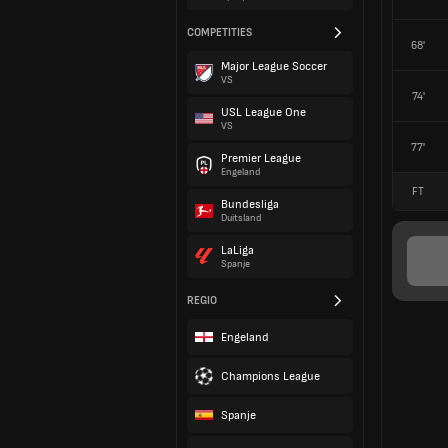
COMPETITIES
68'
Major League Soccer
VS
74'
USL League One
VS
77'
Premier League
Engeland
FT
Bundesliga
Duitsland
LaLiga
Spanje
REGIO
Engeland
Champions League
Spanje