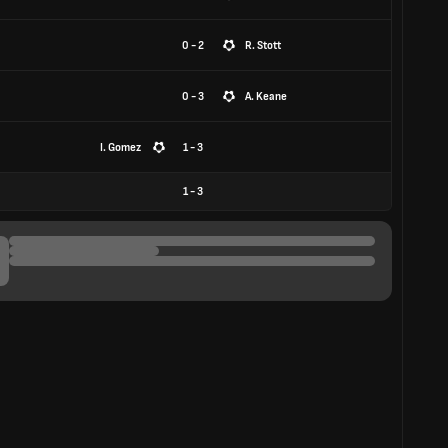
0 - 2
R. Stott
0 - 3
A. Keane
I. Gomez
1 - 3
1
-
3