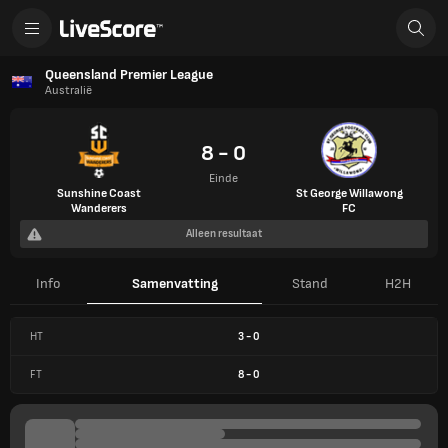
Queensland Premier League
Australië
8 - 0
Einde
Sunshine Coast
St George Willawong
Wanderers
FC
Alleen resultaat
Info
Samenvatting
Stand
H2H
HT
3
-
0
FT
8
-
0