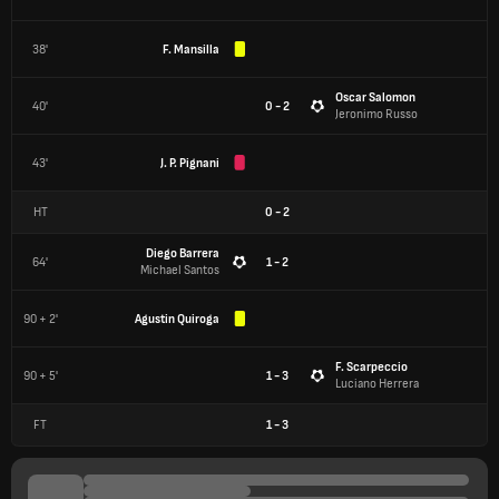
38'
F. Mansilla
Oscar Salomon
40'
0 - 2
Jeronimo Russo
43'
J. P. Pignani
HT
0
-
2
Diego Barrera
64'
1 - 2
Michael Santos
90 + 2'
Agustin Quiroga
F. Scarpeccio
90 + 5'
1 - 3
Luciano Herrera
FT
1
-
3