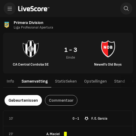
Primera Division
Liga Profesional Apertura
1 - 3
Einde
CA Central Cordoba SE
Newell's Old Boys
Info
Samenvatting
Statistieken
Opstellingen
Stand
H
Gebeurtenissen
Commentaar
10'
0 - 1
F. E. García
23'
A. Maciel