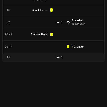
81'
Alan Aguerre
B. Merlini
87'
4 - 3
Tomas Nasif
90 + 3'
Ezequiel Naya
90 + 7'
J. C. Gauto
FT
4
-
3