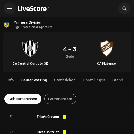
Primera Division
Liga Profesional Apertura
4 - 3
Einde
CA Central Cordoba SE
CA Platense
Info
Samenvatting
Statistieken
Opstellingen
Stand
H
Gebeurtenissen
Commentaar
7'
Thiago Cravero
18'
Lucas Gonzalez