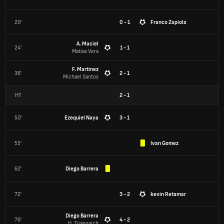
20'
0 - 1
Franco Zapiola
A. Maciel
24'
1 - 1
Matias Vera
F. Martinez
36'
2 - 1
Michael Santos
HT
2
-
1
50'
Ezequiel Naya
3 - 1
55'
Ivan Gomez
62'
Diego Barrera
72'
3 - 2
kevin Retamar
Diego Barrera
76'
4 - 2
H. Tijanovich