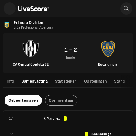
Primera Division
Liga Profesional Apertura
1 - 2
Einde
CA Central Cordoba SE
Boca Juniors
Info
Samenvatting
Statistieken
Opstellingen
Stand
H
Gebeurtenissen
Commentaar
15'
F. Martinez
20'
Juan Barinaga