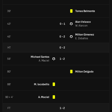
39'
Tomas Belmonte
Alan Velasco
43'
0 - 1
W. Alarcon
Milton Gimenez
45'
0 - 2
E. Zeballos
HT
0
-
2
Michael Santos
56'
1 - 2
A. Maciel
80'
Milton Delgado
88'
M. Iacobellis
90 + 4'
A. Maciel
FT
1
-
2