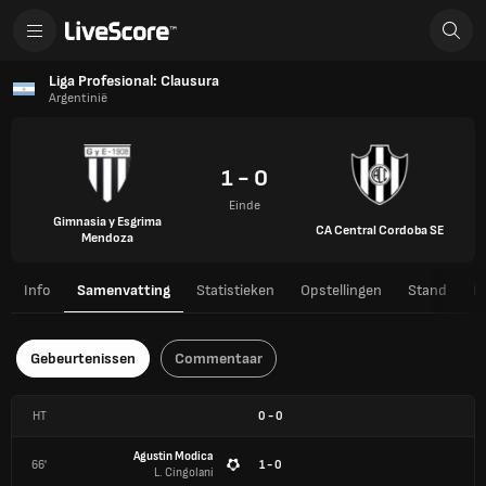
Liga Profesional: Clausura
Argentinië
1 - 0
Einde
Gimnasia y Esgrima
CA Central Cordoba SE
Mendoza
Info
Samenvatting
Statistieken
Opstellingen
Stand
H
Gebeurtenissen
Commentaar
HT
0
-
0
Agustin Modica
66'
1 - 0
L. Cingolani