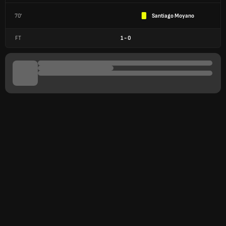
70'
Santiago Moyano
FT
1
-
0