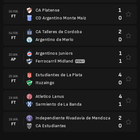
1
CA Platense
05 FEB.
FT
0
CD Argentino Monte Maiz
2
CA Talleres de Cordoba
04 FEB.
FT
0
Argentino de Merlo
1
Argentinos Juniors
22 JAN.
AP
1
Ferrocarril Midland
4
Estudiantes de La Plata
20 JAN.
FT
0
Ituzaingo
4
Atletico Lanus
19 JAN.
FT
1
Sarmiento de La Banda
2
Independiente Rivadavia de Mendoza
18 JAN.
FT
0
CA Estudiantes