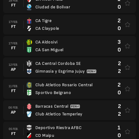
18 FEB.
FT
0
Ciudad de Bolivar
2
CA Tigre
17 FEB.
FT
0
CA Claypole
3
CA Aldosivi
17 FEB.
FT
0
CA San Miguel
2
CA Central Cordoba SE
12 FEB.
AP
2
Gimnasia y Esgrima Jujuy
2
Club Atletico Rosario Central
11 FEB.
FT
0
Sportivo Belgrano
2
Barracas Central
06 FEB.
AP
2
Club Atletico Temperley
1
Deportivo Riestra AFBC
05 FEB.
FT
0
CD Maipu