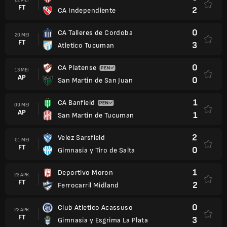
FT
2
CA Independiente
0
CA Talleres de Cordoba
20 MEI
FT
3
Atletico Tucuman
0
CA Platense
13 MEI
AP
0
San Martin de San Juan
1
CA Banfield
09 MEI
AP
1
San Martin de Tucuman
2
Velez Sarsfield
01 MEI
FT
0
Gimnasia y Tiro de Salta
1
Deportivo Moron
23 APR.
FT
2
Ferrocarril Midland
0
Club Atletico Acassuso
22 APR.
FT
3
Gimnasia y Esgrima La Plata