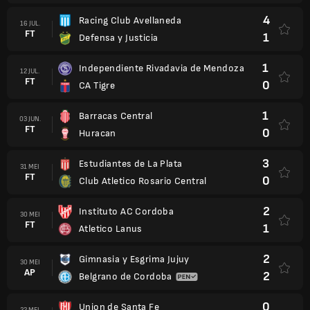
4
Racing Club Avellaneda
16 JUL.
FT
1
Defensa y Justicia
1
Independiente Rivadavia de Mendoza
12 JUL.
FT
0
CA Tigre
1
Barracas Central
03 JUN.
FT
0
Huracan
3
Estudiantes de La Plata
31 MEI
FT
0
Club Atletico Rosario Central
2
Instituto AC Cordoba
30 MEI
FT
1
Atletico Lanus
2
Gimnasia y Esgrima Jujuy
30 MEI
AP
2
Belgrano de Cordoba
0
Union de Santa Fe
22 MEI