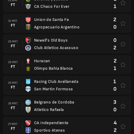
01 APR.
FT
1
CA Chaco For Ever
2
Union de Santa Fe
31 MRT.
FT
0
Agropecuario Argentino
0
Newell's Old Boys
29 MRT.
FT
2
Club Atletico Acassuso
2
Huracan
29 MRT.
FT
1
Olimpo Bahia Blanca
1
Racing Club Avellaneda
29 MRT.
FT
0
San Martin Formosa
3
Belgrano de Cordoba
28 MRT.
FT
0
Atletico Rafaela
4
CA Independiente
27 MRT.
FT
2
Sportivo Atenas