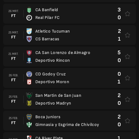
3
CA Banfield
26 MRT.
FT
0
Real Pilar FC
2
Atletico Tucuman
25 MRT.
FT
1
CS Barracas
5
CA San Lorenzo de Almagro
21 MRT.
FT
0
Deportivo Rincon
0
CD Godoy Cruz
26 FEB.
FT
1
Deportivo Moron
2
San Martin de San Juan
25 FEB.
FT
0
Deportivo Madryn
2
Boca Juniors
25 FEB.
FT
0
Gimnasia y Esgrima de Chivilcoy
1
CA River Plate