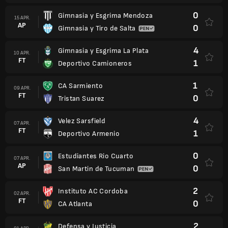
0
Gimnasia y Esgrima Mendoza
15 APR.
AP
0
Gimnasia y Tiro de Salta
4
Gimnasia y Esgrima La Plata
10 APR.
FT
1
Deportivo Camioneros
1
CA Sarmiento
09 APR.
FT
0
Tristan Suarez
4
Velez Sarsfield
07 APR.
FT
1
Deportivo Armenio
0
Estudiantes Rio Cuarto
07 APR.
AP
0
San Martin de Tucuman
2
Instituto AC Cordoba
02 APR.
FT
0
CA Atlanta
2
Defensa y Justicia