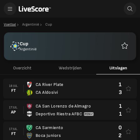
Voetbal
Argentinië
Cup
Cup
Argentinië
Favoriet
Overzicht
Wedstrijden
Uitslagen
1
CA River Plate
18 JUL.
FT
3
CA Aldosivi
1
CA San Lorenzo de Almagro
17 JUL.
AP
1
Deportivo Riestra AFBC
0
CA Sarmiento
17 JUL.
FT
2
Boca Juniors