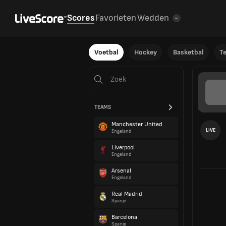
Scores
Favorieten
Wedden
Voetbal
Hockey
Basketbal
T
TEAMS
Manchester United
LIVE
Engeland
Liverpool
Engeland
Arsenal
Engeland
Real Madrid
Spanje
Barcelona
Spanje