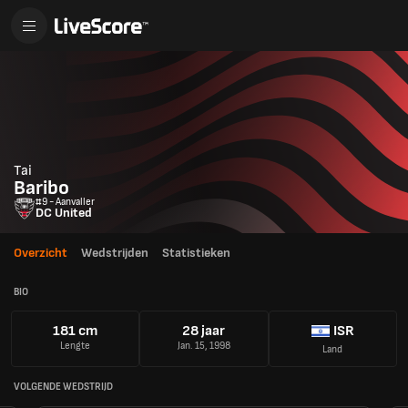
Tai
Baribo
#9 - Aanvaller
DC United
Overzicht
Wedstrijden
Statistieken
BIO
181 cm
28 jaar
ISR
Lengte
Jan. 15, 1998
Land
VOLGENDE WEDSTRIJD