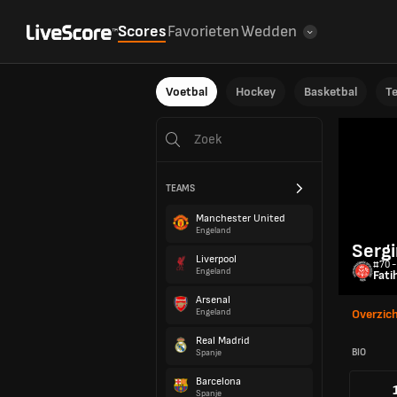
Scores
Favorieten
Wedden
Voetbal
Hockey
Basketbal
T
TEAMS
Manchester United
Engeland
Serg
Liverpool
#70 -
Engeland
Fati
Arsenal
Engeland
Overzic
Real Madrid
BIO
Spanje
Barcelona
Spanje