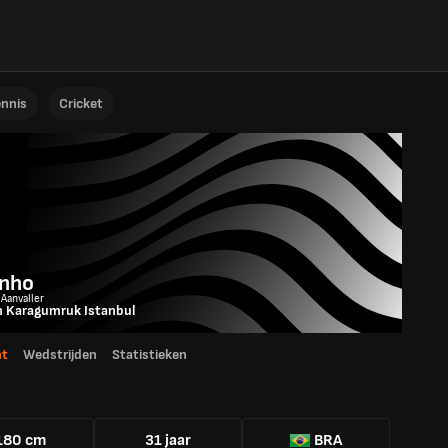
ennis
Cricket
inho
 Aanvaller
h Karagumruk Istanbul
ht
Wedstrijden
Statistieken
180 cm
31 jaar
BRA