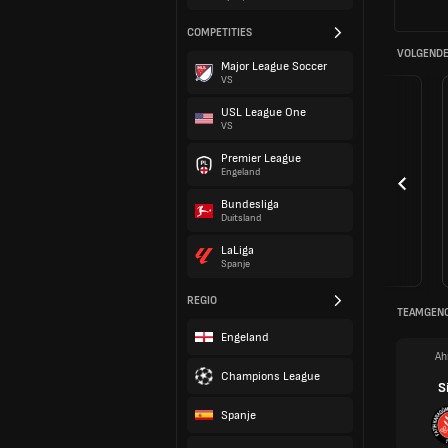
COMPETITIES
VOLGENDE
Major League Soccer
VS
USL League One
VS
Premier League
Engeland
Bundesliga
Duitsland
LaLiga
Spanje
REGIO
TEAMGEN
Engeland
Ah
Champions League
Si
Spanje