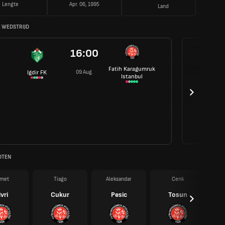
Lengte
Apr. 06, 1995
Land
 WEDSTRIJD
16:00
Fatih Karagumruk
09 Aug.
Igdir FK
Istanbul
OTEN
met
Tiago
Aleksandar
Cenk
vri
Cukur
Pesic
Tosun