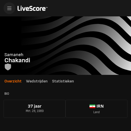
Samaneh
Chakandi
Overzicht
Wedstrijden
Statistieken
BIO
37 jaar
IRN
Mrt. 28, 1989
Land