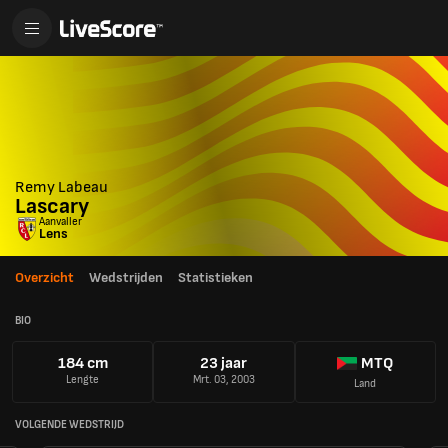
Remy Labeau
Lascary
Aanvaller
Lens
Overzicht
Wedstrijden
Statistieken
BIO
184 cm
23 jaar
MTQ
Lengte
Mrt. 03, 2003
Land
VOLGENDE WEDSTRIJD