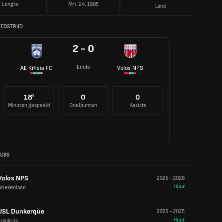
Lengte
Mrt. 24, 1995
Land
WEDSTRIJD
2 - 0
Einde
AE Kifisia FC
Volos NPS
18'
0
0
Minuten gespeeld
Doelpunten
Assists
LUBS
Volos NPS
2025
-
2026
Huur
Griekenland
USL Dunkerque
2025
-
2025
Huur
rankrijk