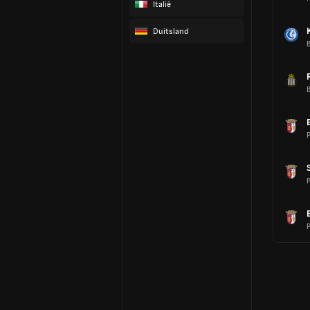
Italië
Duitsland
B
B
P
P
P