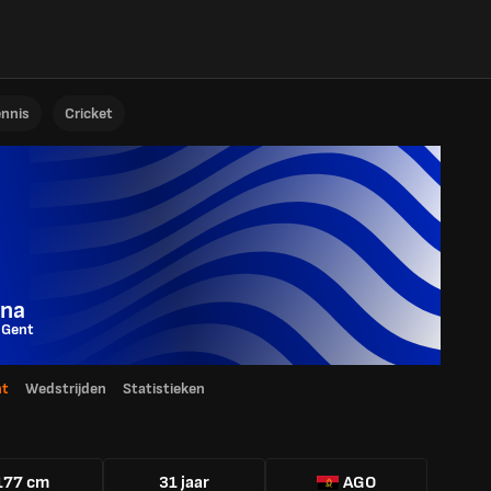
ennis
Cricket
una
 Gent
ht
Wedstrijden
Statistieken
177 cm
31 jaar
AGO