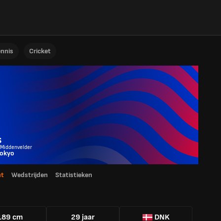
ennis
Cricket
s
 Middenvelder
Tokyo
ht
Wedstrijden
Statistieken
189 cm
29 jaar
DNK