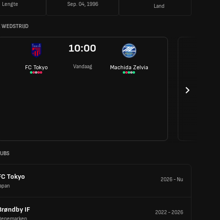
Lengte
Sep. 04, 1996
Land
 WEDSTRIJD
10:00
Vandaag
FC Tokyo
Machida Zelvia
LUBS
FC Tokyo
2026
-
Nu
apan
Brøndby IF
2022
-
2026
Denemarken