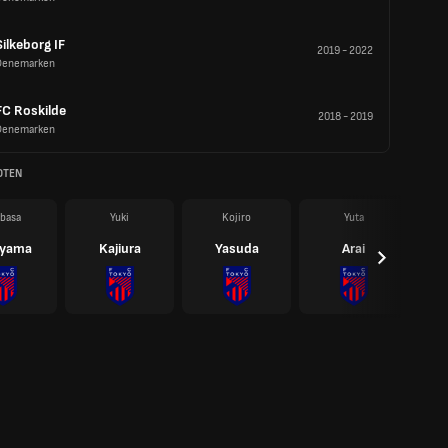
Silkeborg IF
2019
-
2022
Denemarken
FC Roskilde
2018
-
2019
Denemarken
OTEN
basa
Yuki
Kojiro
Yuta
ayama
Kajiura
Yasuda
Arai
Taw