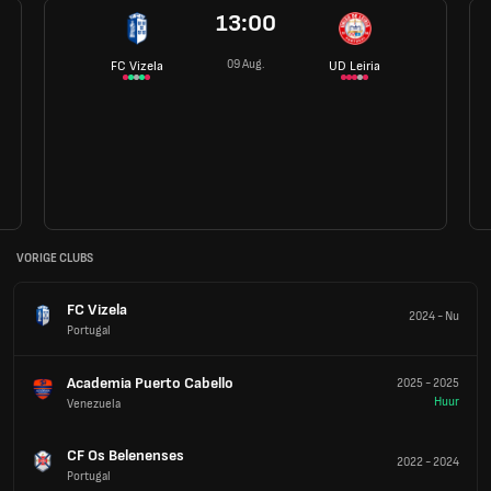
13:00
09 Aug.
FC Vizela
UD Leiria
VORIGE CLUBS
FC Vizela
2024
-
Nu
Portugal
Academia Puerto Cabello
2025
-
2025
Huur
Venezuela
CF Os Belenenses
2022
-
2024
Portugal