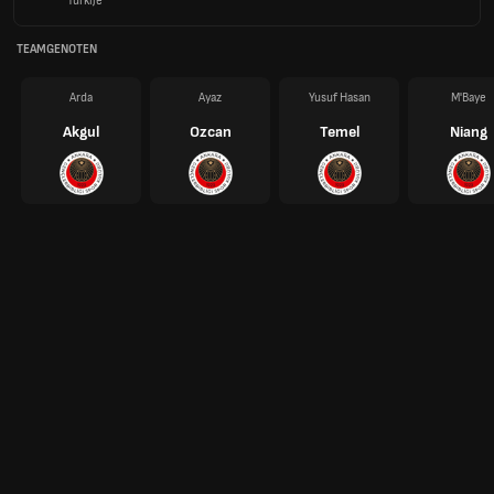
Turkije
TEAMGENOTEN
Arda
Ayaz
Yusuf Hasan
M'Baye
Akgul
Ozcan
Temel
Niang