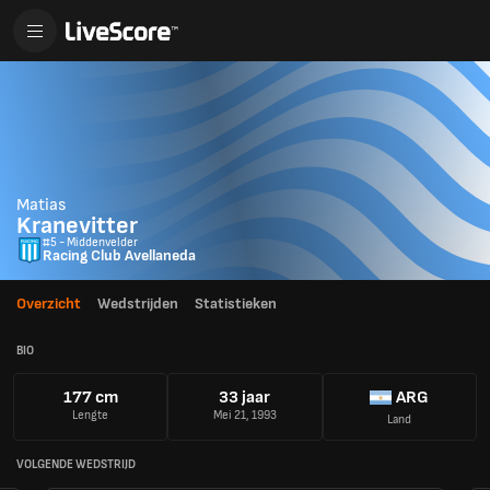
Matias
Kranevitter
#5 - Middenvelder
Racing Club Avellaneda
Overzicht
Wedstrijden
Statistieken
BIO
177 cm
33 jaar
ARG
Lengte
Mei 21, 1993
Land
VOLGENDE WEDSTRIJD