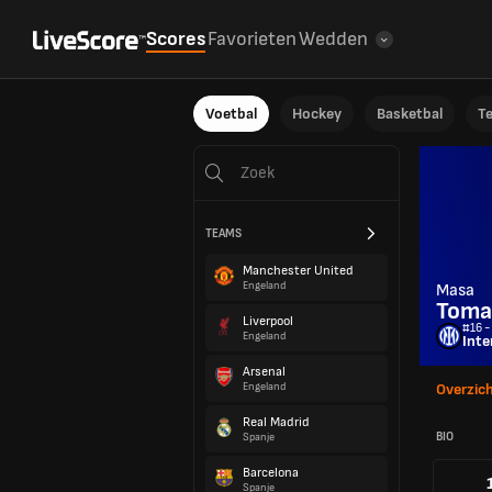
Scores
Favorieten
Wedden
Voetbal
Hockey
Basketbal
T
TEAMS
Manchester United
Engeland
Masa
Toma
Liverpool
#16 -
Engeland
Inte
Arsenal
Engeland
Overzic
Real Madrid
BIO
Spanje
Barcelona
Spanje