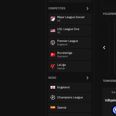
COMPETITIES
VOLGENDE
Major League Soccer
VS
USL League One
VS
Premier League
Engeland
Bundesliga
Duitsland
LaLiga
Spanje
REGIO
TEAMGEN
Engeland
Kar
Champions League
Vilhjal
Spanje