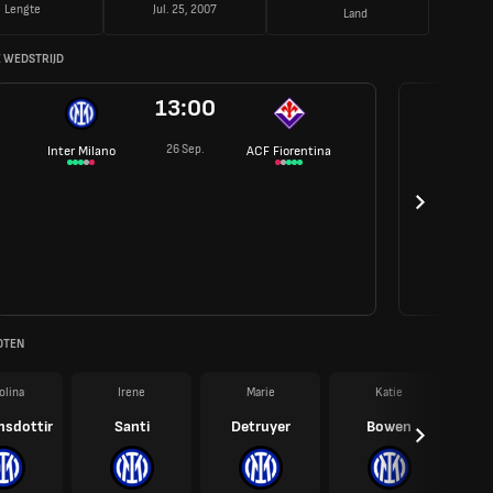
Lengte
Jul. 25, 2007
Land
 WEDSTRIJD
13:00
26 Sep.
Inter Milano
ACF Fiorentina
OTEN
olina
Irene
Marie
Katie
msdottir
Santi
Detruyer
Bowen