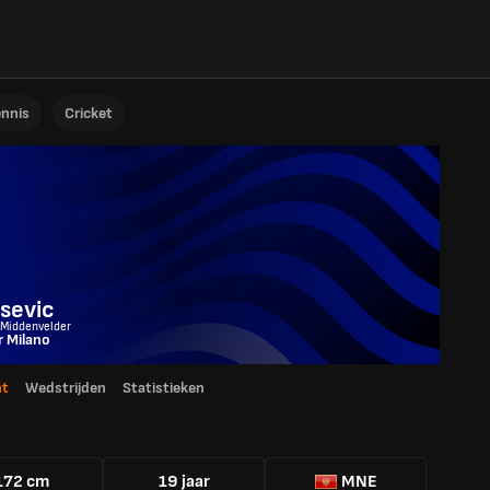
ennis
Cricket
sevic
 Middenvelder
r Milano
ht
Wedstrijden
Statistieken
172 cm
19 jaar
MNE