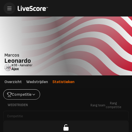
Marcos
Leonardo
#38 - Aanvaller
Ajax
Overzicht
Wedstrijden
Statistieken
Competitie
Rang
WEDSTRIJDEN
Rang team
competitie
Competitie