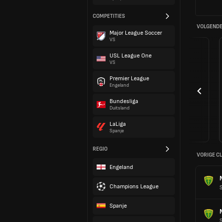
COMPETITIES
VOLGENDE
Major League Soccer
VS
USL League One
VS
Premier League
Engeland
Bundesliga
Duitsland
LaLiga
Spanje
REGIO
VORIGE C
Engeland
Champions League
S
Spanje
S