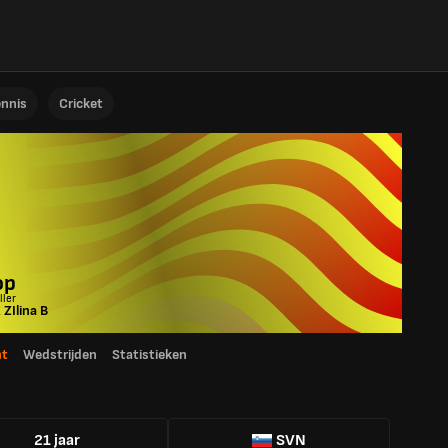
ennis
Cricket
op
ller
ZIlina B
ht
Wedstrijden
Statistieken
21 jaar
SVN