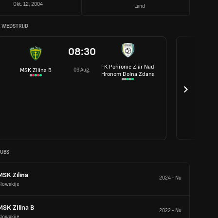
Okt. 12, 2004
Land
 WEDSTRIJD
08:30
FK Pohronie Ziar Nad
09 Aug.
MSK ZIlina B
Hronom Dolna Zdana
LUBS
MSK Zilina
2024
-
Nu
lowakije
MSK ZIlina B
2022
-
Nu
lowakije