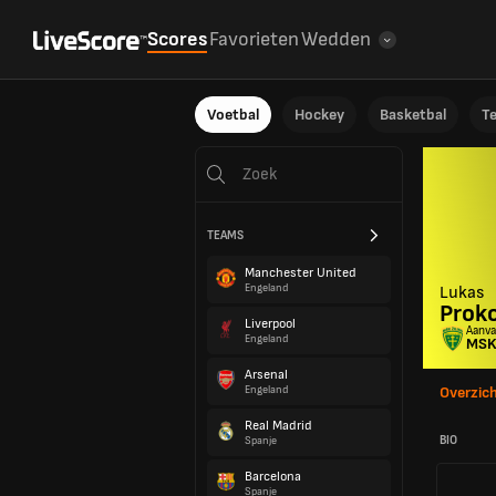
Scores
Favorieten
Wedden
Voetbal
Hockey
Basketbal
T
TEAMS
Manchester United
Engeland
Lukas
Prok
Liverpool
Aanva
Engeland
MSK 
Arsenal
Engeland
Overzic
Real Madrid
BIO
Spanje
Barcelona
Spanje