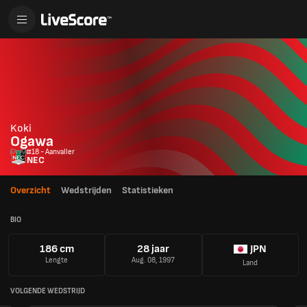
Koki
Ogawa
#18 - Aanvaller
NEC
Overzicht
Wedstrijden
Statistieken
BIO
186 cm
28 jaar
JPN
Lengte
Aug. 08, 1997
Land
VOLGENDE WEDSTRIJD