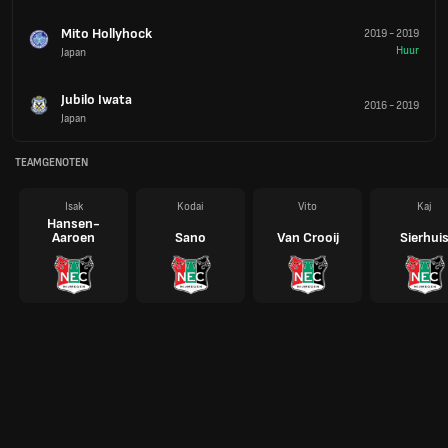
Mito Hollyhock
2019
-
2019
Huur
Japan
Jubilo Iwata
2016
-
2019
Japan
TEAMGENOTEN
Isak
Kodai
Vito
Kaj
Hansen-
Aaroen
Sano
Van Crooij
Sierhui