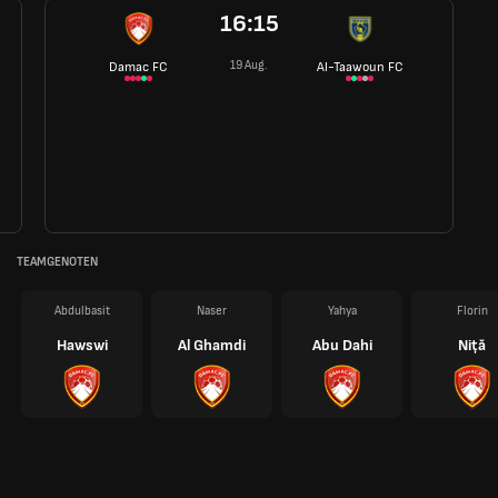
16:15
19 Aug.
Damac FC
Al-Taawoun FC
TEAMGENOTEN
Abdulbasit
Naser
Yahya
Florin
Hawswi
Al Ghamdi
Abu Dahi
Niță