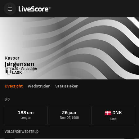
Kasper
Jørgensen
#20 - Verdediger
LASK
Overzicht
Wedstrijden
Statistieken
BIO
188 cm
26 jaar
DNK
Lengte
Nov. 07, 1999
Land
VOLGENDE WEDSTRIJD