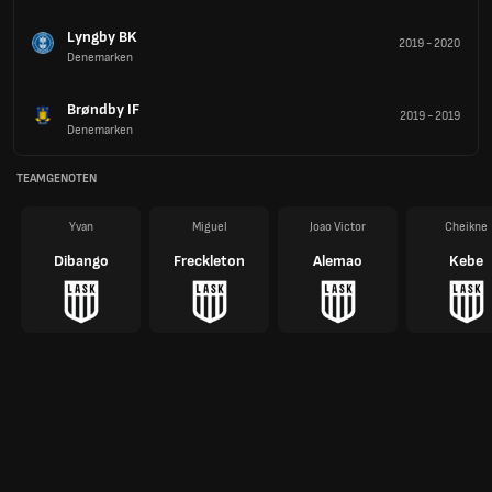
Lyngby BK
2019
-
2020
Denemarken
Brøndby IF
2019
-
2019
Denemarken
TEAMGENOTEN
Yvan
Miguel
Joao Victor
Cheikne
Dibango
Freckleton
Alemao
Kebe