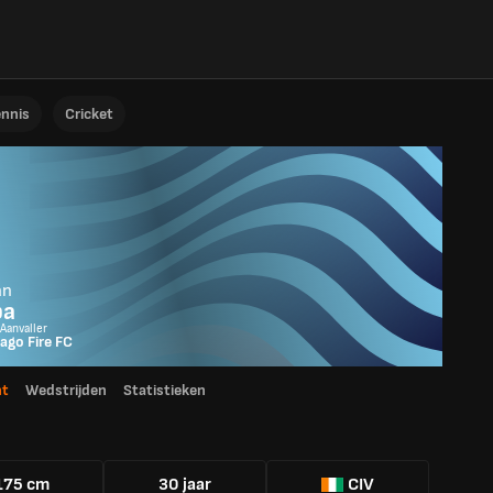
ennis
Cricket
an
ba
 Aanvaller
ago Fire FC
ht
Wedstrijden
Statistieken
175 cm
30 jaar
CIV