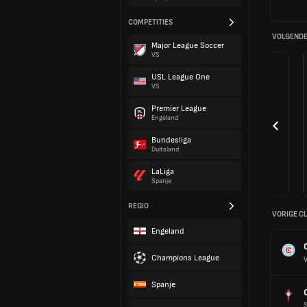
COMPETITIES
VOLGENDE
Major League Soccer
VS
USL League One
VS
Premier League
Engeland
Bundesliga
Duitsland
LaLiga
Spanje
REGIO
VORIGE C
Engeland
Champions League
Spanje