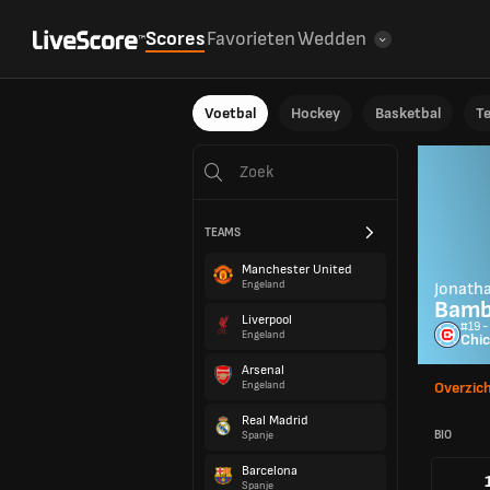
Scores
Favorieten
Wedden
Voetbal
Hockey
Basketbal
T
TEAMS
Manchester United
Engeland
Jonath
Bam
Liverpool
#19 -
Engeland
Chic
Arsenal
Engeland
Overzic
Real Madrid
BIO
Spanje
Barcelona
Spanje