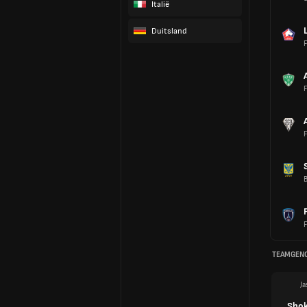
Italië
L
Duitsland
F
F
F
B
F
TEAMGEN
Ja
Shok