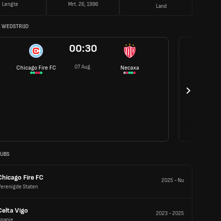
Lengte
Mrt. 26, 1996
Land
 WEDSTRIJD
00:30
07 Aug.
Chicago Fire FC
Necaxa
LUBS
Chicago Fire FC
2025
-
Nu
Verenigde Staten
Celta Vigo
2023
-
2025
Spanje