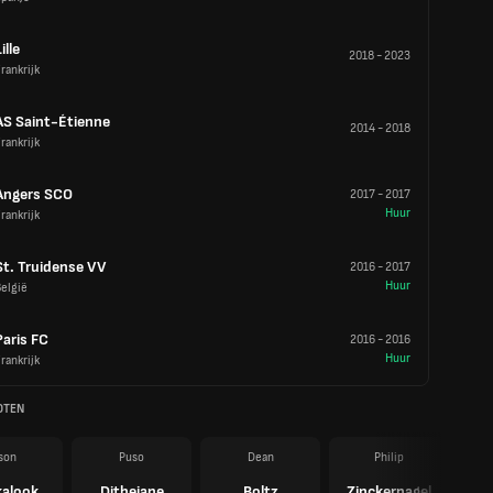
ille
2018
-
2023
rankrijk
AS Saint-Étienne
2014
-
2018
rankrijk
Angers SCO
2017
-
2017
Huur
rankrijk
St. Truidense VV
2016
-
2017
Huur
elgië
Paris FC
2016
-
2016
Huur
rankrijk
OTEN
son
Puso
Dean
Philip
alook
Dithejane
Boltz
Zinckernagel