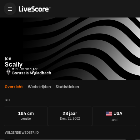
Joe
Scally
#29 - Verdediger
Borussia M'gladbach
Overzicht
Wedstrijden
Statistieken
BIO
184 cm
23 jaar
USA
Lengte
Dec. 31, 2002
Land
VOLGENDE WEDSTRIJD