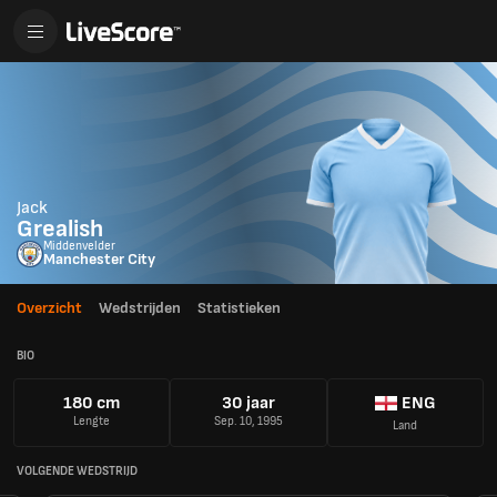
Jack
Grealish
Middenvelder
Manchester City
Overzicht
Wedstrijden
Statistieken
BIO
180 cm
30 jaar
ENG
Lengte
Sep. 10, 1995
Land
VOLGENDE WEDSTRIJD