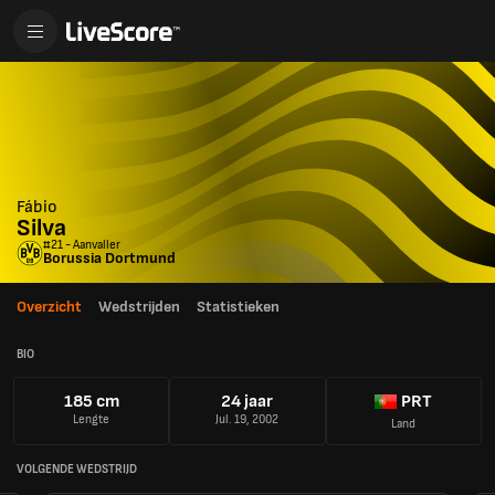
Fábio
Silva
#21 - Aanvaller
Borussia Dortmund
Overzicht
Wedstrijden
Statistieken
BIO
185 cm
24 jaar
PRT
Lengte
Jul. 19, 2002
Land
VOLGENDE WEDSTRIJD