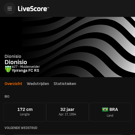
Dionisio
Dionisio
#27 - Middenvelder
Ypiranga FC RS
Overzicht
Wedstrijden
Statistieken
BIO
172 cm
32 jaar
BRA
Lengte
Apr. 17, 1994
Land
VOLGENDE WEDSTRIJD