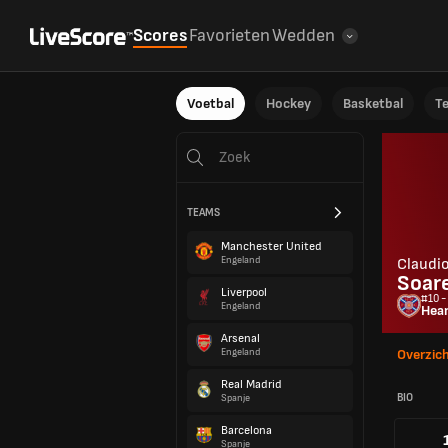
Scores
Favorieten
Wedden
Voetbal
Hockey
Basketbal
T
TEAMS
Manchester United
Engeland
Claudio
Soar
Liverpool
#10 -
Engeland
Hea
Arsenal
Engeland
Overzic
Real Madrid
BIO
Spanje
Barcelona
Spanje