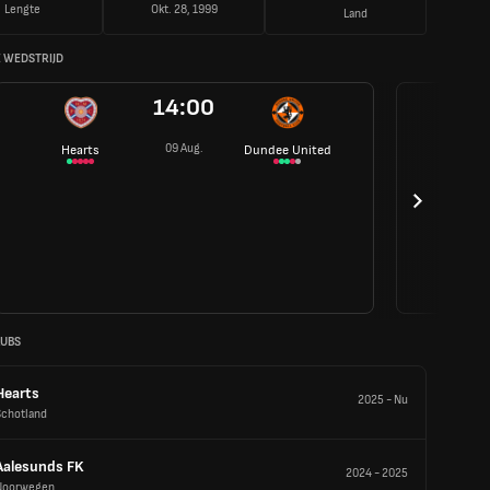
Lengte
Okt. 28, 1999
Land
 WEDSTRIJD
14:00
09 Aug.
Hearts
Dundee United
LUBS
Hearts
2025
-
Nu
Schotland
Aalesunds FK
2024
-
2025
Noorwegen