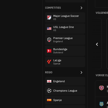
COMPETITIES
VOLGENDE
Major League Soccer
VS
USL League One
VS
Premier League
Engeland
Bundesliga
Duitsland
LaLiga
Spanje
REGIO
VORIGE C
Engeland
Champions League
Spanje