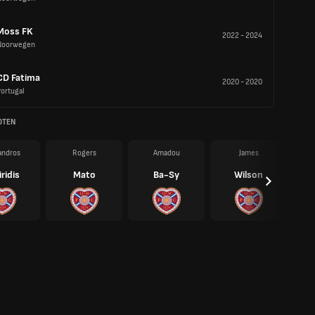
Moss FK
2022
-
2024
Noorwegen
CD Fatima
2020
-
2020
ortugal
OTEN
andros
Rogers
Amadou
James
ridis
Mato
Ba-Sy
Wilson
G