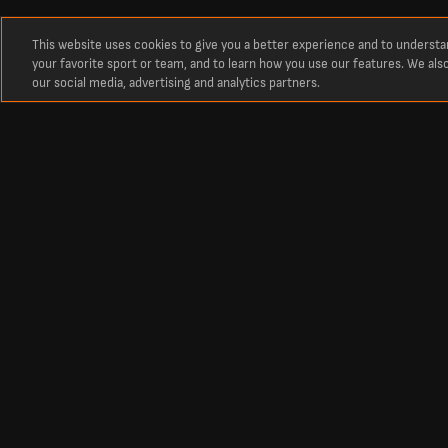
This website uses cookies to give you a better experience and to underst
your favorite sport or team, and to learn how you use our features. We als
our social media, advertising and analytics partners.
Over
Statistieken van Claudio Rafael Soares Braga
Bekijk de gedetailleerde statistieken van Claudio Rafael Soares Braga vo
wedstrijden, en duik in de uitgebreide data om inzicht te krijgen in de 
Footbal
Other Sports
Premier League Scores
Cricket Scores
Premier League Standings
Tennis Scores
La Liga Scores
Basketball Scores
Bundesliga Scores
Ice Hockey Scores
Championship Scores
Serie A Scores