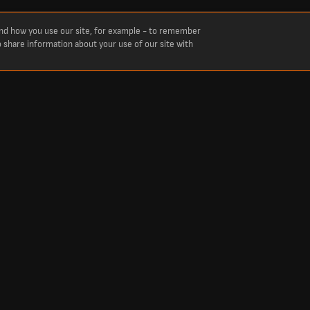
and how you use our site, for example - to remember
o share information about your use of our site with
or Hearts tijdens het seizoen 26/27. Bekijk de nieuwste statistieken zoals optredens,
prestaties van Claudio Rafael Soares Braga gedurende het seizoen.
Trending
Champions League Scores
World Cup Scores
IPL Scores
FA Cup Scores
Wimbledon Scores
AFCON Scores