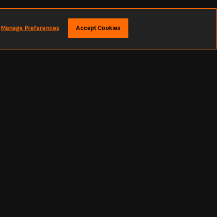
Manage Preferences
Accept Cookies
 doelpunten en assists. Analyseer belangrijke prestatiegegevens,