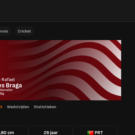
ennis
Cricket
 Rafael
es Braga
 Aanvaller
rts
ht
Wedstrijden
Statistieken
180 cm
26 jaar
PRT