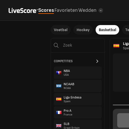
Scores
Favorieten
Wedden
Voetbal
Hockey
Basketbal
T
Lig
Spa
COMPETITIES
NBA
USA
NCAAB
NCAA
Liga Endesa
Spain
Pro A
France
SLB
Great Britain