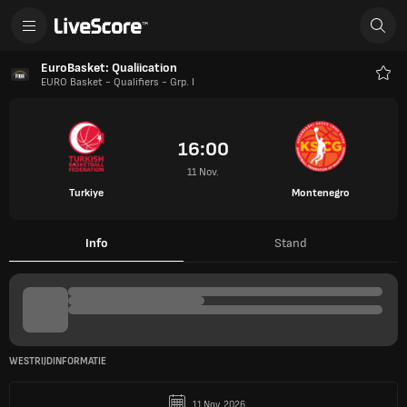
EuroBasket: Qualiication
EURO Basket - Qualifiers - Grp. I
Favo
16:00
11 Nov.
Turkiye
Montenegro
Info
Stand
WESTRIJDINFORMATIE
11 Nov. 2026