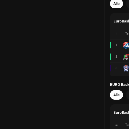
Alle
EuroBask
#
Te
1
2
3
EURO Baske
Alle
EuroBask
#
Te