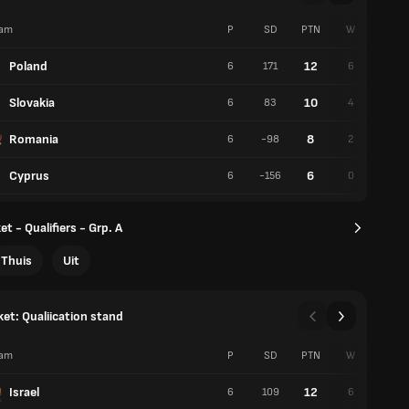
am
P
SD
PTN
W
V
Poland
12
6
171
6
0
Slovakia
10
6
83
4
2
Romania
8
6
-98
2
4
Cyprus
6
6
-156
0
6
t - Qualifiers - Grp. A
Thuis
Uit
et: Qualiication stand
am
P
SD
PTN
W
V
Israel
12
6
109
6
0