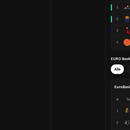
1
2
3
4
EURO Baske
Alle
EuroBask
#
Te
1
2