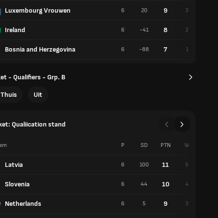
Luxembourg Vrouwen
9
6
20
3
3
Ireland
8
6
-41
2
4
Bosnia and Herzegovina
7
6
-88
1
5
t - Qualifiers - Grp. B
Thuis
Uit
et: Qualiication stand
am
P
SD
PTN
W
V
Latvia
11
6
100
5
1
Slovenia
10
6
44
4
2
Netherlands
9
6
5
3
3