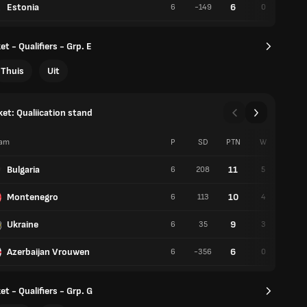
Estonia
6
6
-149
0
6
t - Qualifiers - Grp. E
Thuis
Uit
et: Qualiication stand
am
P
SD
PTN
W
V
Bulgaria
11
6
208
5
1
Montenegro
10
6
113
4
2
Ukraine
9
6
35
3
3
Azerbaijan Vrouwen
6
6
-356
0
6
t - Qualifiers - Grp. G