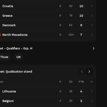
Croatia
10
6
62
4
2
Greece
10
6
79
4
2
Denmark
9
6
63
3
3
North Macedonia
7
6
-204
1
5
t - Qualifiers - Grp. H
Thuis
Uit
et: Qualiication stand
am
P
SD
PTN
W
V
Lithuania
4
2
26
2
0
Belgium
3
2
20
1
1