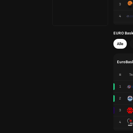
3
4
EURO Baske
Alle
EuroBask
#
Te
1
2
3
4