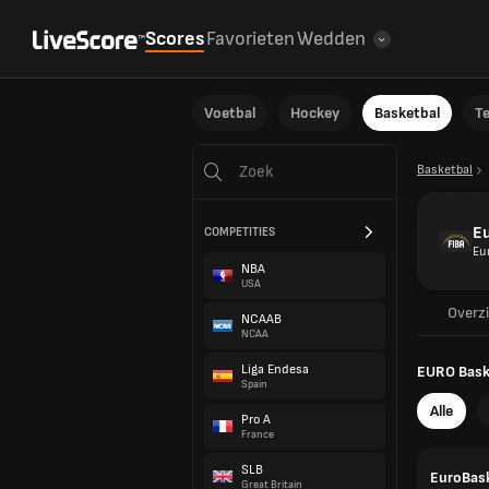
Scores
Favorieten
Wedden
Voetbal
Hockey
Basketbal
T
Basketbal
Eu
COMPETITIES
Eu
NBA
USA
Overz
NCAAB
NCAA
Liga Endesa
EURO Baske
Spain
Alle
Pro A
France
SLB
EuroBask
Great Britain