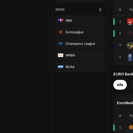
#
Te
REGIO
NBA
1
EuroLeague
2
Champions League
3
WNBA
4
NCAA
EURO Baske
Alle
EuroBask
#
Te
1