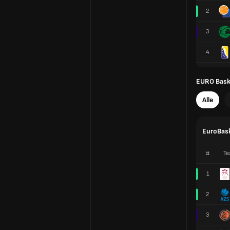
2
3
4
EURO Baske
Alle
EuroBask
#
Te
1
2
3