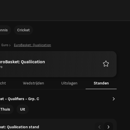
ennis
Cricket
Euro
EuroBasket: Qualiication
roBasket: Qualiication
ro
Favorieten
icht
Wedstrijden
Uitslagen
Standen
t - Qualifiers - Grp. C
Thuis
Uit
et: Qualiication stand