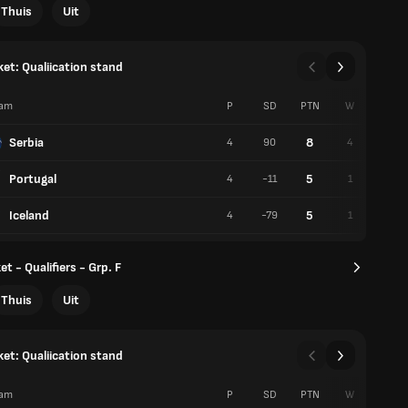
Thuis
Uit
et: Qualiication stand
am
P
SD
PTN
W
V
Serbia
8
4
90
4
0
Portugal
5
4
-11
1
3
Iceland
5
4
-79
1
3
t - Qualifiers - Grp. F
Thuis
Uit
et: Qualiication stand
am
P
SD
PTN
W
V