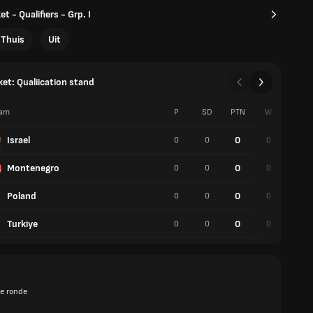
 - Qualifiers - Grp. I
Thuis
Uit
et: Qualiication stand
am
P
SD
PTN
W
V
Israel
0
0
0
0
0
Montenegro
0
0
0
0
0
Poland
0
0
0
0
0
Turkiye
0
0
0
0
0
e ronde