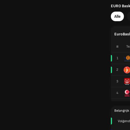
EURO Basket
Alle
EuroBask
#
Te
1
2
3
4
Belangrijk
Volgend