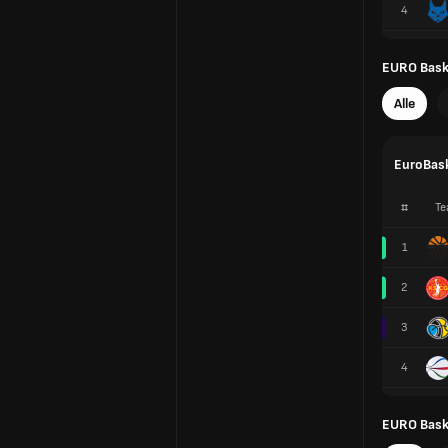
4
EURO Baske
Alle
EuroBask
#
Te
1
2
3
4
EURO Baske