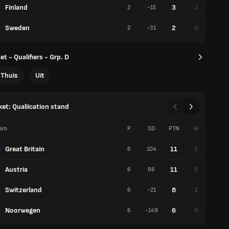
Finland
3
2
-15
1
1
Sweden
2
2
-31
0
2
t - Qualifiers - Grp. D
Thuis
Uit
et: Qualiication stand
am
P
SD
PTN
W
V
Great Britain
11
6
104
5
1
Austria
11
6
66
5
1
Switzerland
8
6
-21
2
4
Noorwegen
6
6
-149
0
6