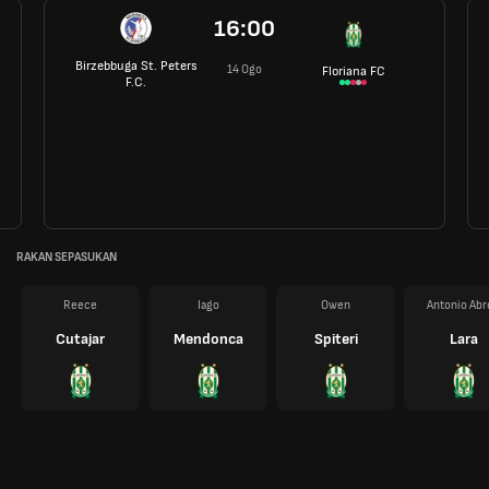
16:00
Birzebbuga St. Peters
14 Ogo
Floriana FC
F.C.
RAKAN SEPASUKAN
Reece
Iago
Owen
Antonio Abr
Cutajar
Mendonca
Spiteri
Lara