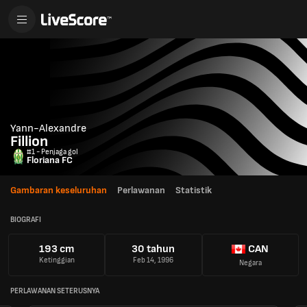
Yann-Alexandre
Fillion
#1 - Penjaga gol
Floriana FC
Gambaran keseluruhan
Perlawanan
Statistik
BIOGRAFI
193 cm
30 tahun
CAN
Ketinggian
Feb 14, 1996
Negara
PERLAWANAN SETERUSNYA