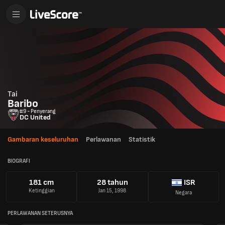
Tai
Baribo
#9 - Penyerang
DC United
Gambaran keseluruhan
Perlawanan
Statistik
BIOGRAFI
181 cm
28 tahun
ISR
Ketinggian
Jan 15, 1998
Negara
PERLAWANAN SETERUSNYA