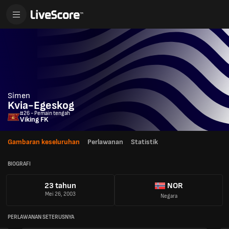
Simen
Kvia-Egeskog
#26 - Pemain tengah
Viking FK
Gambaran keseluruhan
Perlawanan
Statistik
BIOGRAFI
23 tahun
NOR
Mei 26, 2003
Negara
PERLAWANAN SETERUSNYA