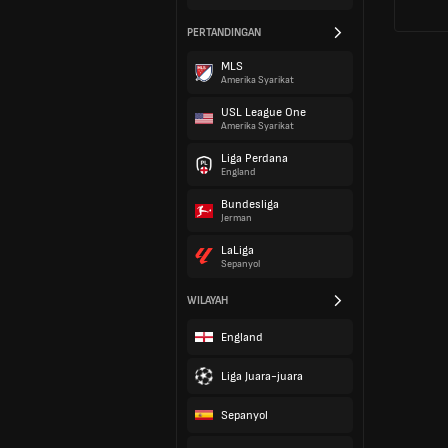
PERTANDINGAN
MLS
Amerika Syarikat
USL League One
Amerika Syarikat
Liga Perdana
England
Bundesliga
Jerman
LaLiga
Sepanyol
WILAYAH
England
Liga Juara-juara
Sepanyol