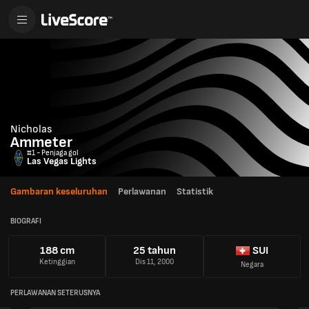
Nicholas
Ammeter
#1 - Penjaga gol
Las Vegas Lights
Gambaran keseluruhan
Perlawanan
Statistik
BIOGRAFI
188 cm
25 tahun
SUI
Ketinggian
Dis 11, 2000
Negara
PERLAWANAN SETERUSNYA