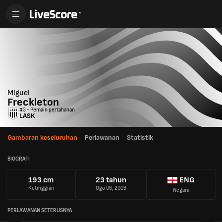
Miguel
Freckleton
#3 - Pemain pertahanan
LASK
Gambaran keseluruhan
Perlawanan
Statistik
BIOGRAFI
193 cm
23 tahun
ENG
Ketinggian
Ogo 06, 2003
Negara
PERLAWANAN SETERUSNYA