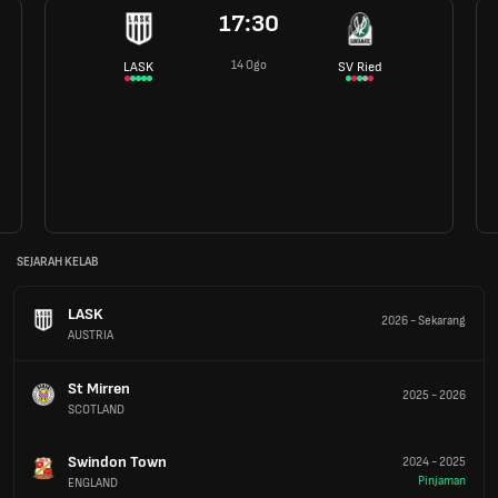
17:30
14 Ogo
LASK
SV Ried
SEJARAH KELAB
LASK
2026
-
Sekarang
AUSTRIA
St Mirren
2025
-
2026
SCOTLAND
Swindon Town
2024
-
2025
Pinjaman
ENGLAND