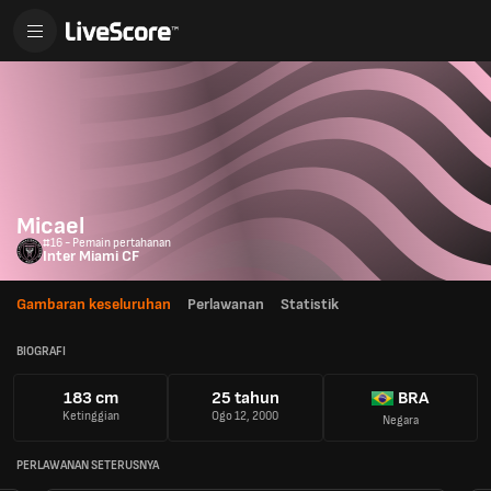
Micael
#16 - Pemain pertahanan
Inter Miami CF
Gambaran keseluruhan
Perlawanan
Statistik
BIOGRAFI
183 cm
25 tahun
BRA
Ketinggian
Ogo 12, 2000
Negara
PERLAWANAN SETERUSNYA