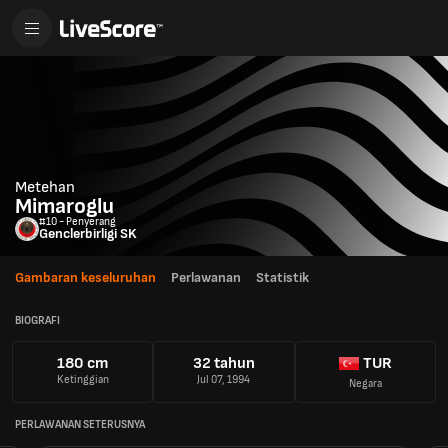
Metehan
Mimaroglu
#10 - Penyerang
Genclerbirligi SK
Gambaran keseluruhan
Perlawanan
Statistik
BIOGRAFI
180 cm
32 tahun
TUR
Ketinggian
Jul 07, 1994
Negara
PERLAWANAN SETERUSNYA