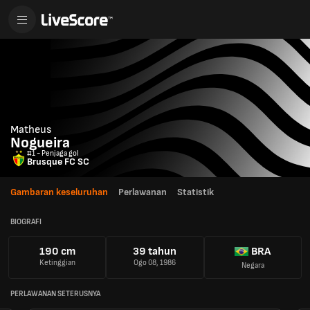
Matheus
Nogueira
#1 - Penjaga gol
Brusque FC SC
Gambaran keseluruhan
Perlawanan
Statistik
BIOGRAFI
190 cm
39 tahun
BRA
Ketinggian
Ogo 08, 1986
Negara
PERLAWANAN SETERUSNYA