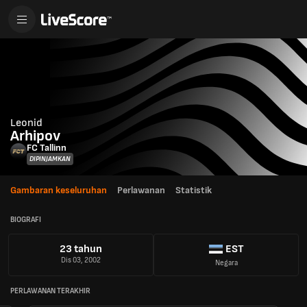
Leonid
Arhipov
FC Tallinn
DIPINJAMKAN
Gambaran keseluruhan
Perlawanan
Statistik
BIOGRAFI
23 tahun
EST
Dis 03, 2002
Negara
PERLAWANAN TERAKHIR