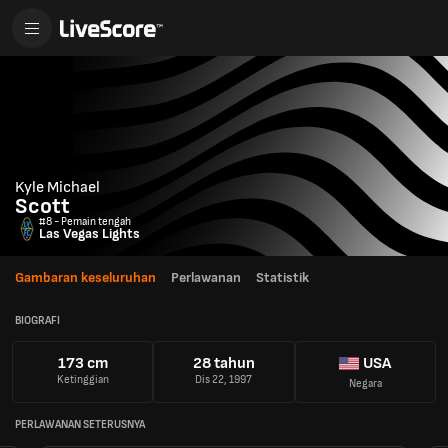
Kyle Michael
Scott
#8 - Pemain tengah
Las Vegas Lights
Gambaran keseluruhan
Perlawanan
Statistik
BIOGRAFI
173 cm
28 tahun
USA
Ketinggian
Dis 22, 1997
Negara
PERLAWANAN SETERUSNYA