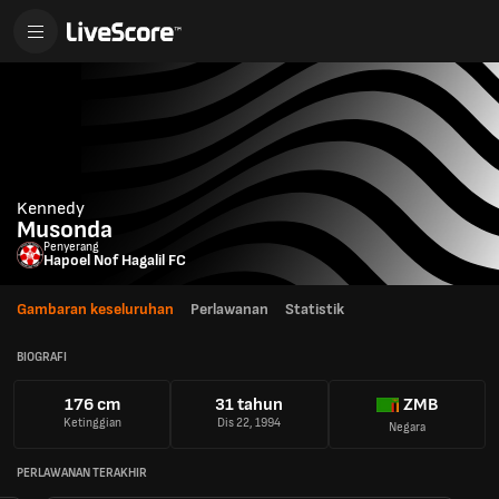
Kennedy
Musonda
Penyerang
Hapoel Nof Hagalil FC
Gambaran keseluruhan
Perlawanan
Statistik
BIOGRAFI
176 cm
31 tahun
ZMB
Ketinggian
Dis 22, 1994
Negara
PERLAWANAN TERAKHIR