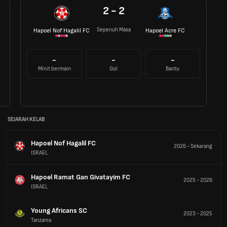
2 - 2
Sepenuh Masa
Hapoel Nof Hagalil FC
Hapoel Acre FC
-
-
-
Minit bermain
Gol
Bantu
SEJARAH KELAB
Hapoel Nof Hagalil FC
2026
-
Sekarang
ISRAEL
Hapoel Ramat Gan Givatayim FC
2025
-
2026
ISRAEL
Young Africans SC
2023
-
2025
Tanzania