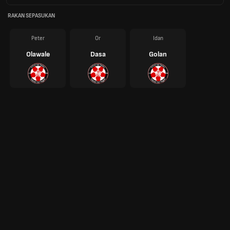
RAKAN SEPASUKAN
Peter
Or
Idan
Olawale
Dasa
Golan