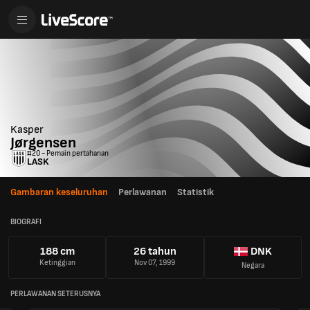
Kasper
Jørgensen
#20 - Pemain pertahanan
LASK
Gambaran keseluruhan
Perlawanan
Statistik
BIOGRAFI
188 cm
26 tahun
DNK
Ketinggian
Nov 07, 1999
Negara
PERLAWANAN SETERUSNYA