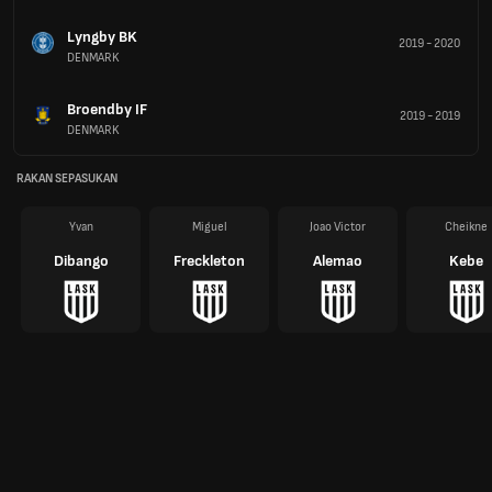
Lyngby BK
2019
-
2020
DENMARK
Broendby IF
2019
-
2019
DENMARK
RAKAN SEPASUKAN
Yvan
Miguel
Joao Victor
Cheikne
Dibango
Freckleton
Alemao
Kebe