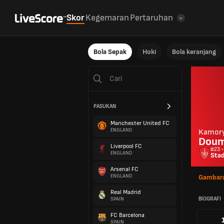
Skor
Kegemaran
Pertaruhan
Bola Sepak
Hoki
Bola keranjang
PASUKAN
Manchester United FC
ENGLAND
Kamor
Doum
Liverpool FC
#23 -
ENGLAND
Stad
Arsenal FC
ENGLAND
Gambara
Real Madrid
BIOGRAFI
SPAIN
FC Barcelona
SPAIN