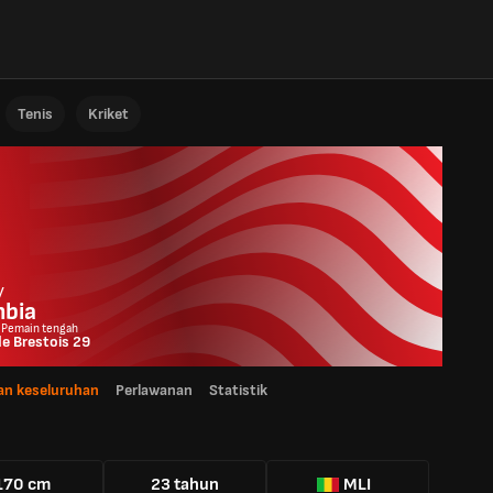
Tenis
Kriket
y
bia
 Pemain tengah
e Brestois 29
n keseluruhan
Perlawanan
Statistik
170 cm
23 tahun
MLI