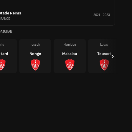
Stade Reims
2021
-
2023
FRANCE
PASUKAN
oris
Joseph
Hamidou
Lucas
tard
Nonge
Makalou
Tousart