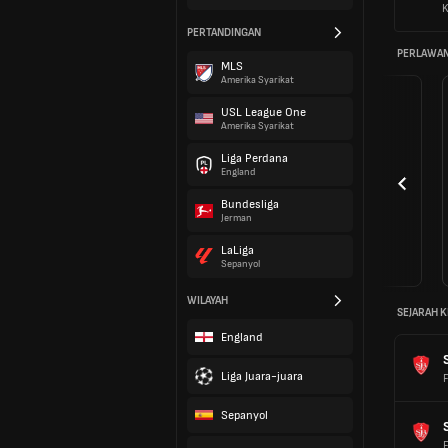
K
PERTANDINGAN
PERLAWAN
MLS
Amerika Syarikat
USL League One
Amerika Syarikat
Liga Perdana
England
Bundesliga
Jerman
LaLiga
Sepanyol
WILAYAH
SEJARAH K
England
Liga Juara-juara
Sepanyol