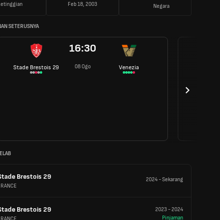
etinggian
Feb 18, 2003
Negara
AN SETERUSNYA
16:30
08 Ogo
Stade Brestois 29
Venezia
ELAB
Stade Brestois 29
2024
-
Sekarang
FRANCE
Stade Brestois 29
2023
-
2024
Pinjaman
FRANCE