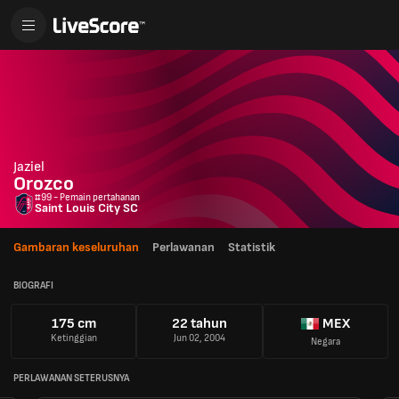
Jaziel
Orozco
#99 - Pemain pertahanan
Saint Louis City SC
Gambaran keseluruhan
Perlawanan
Statistik
BIOGRAFI
175 cm
22 tahun
MEX
Ketinggian
Jun 02, 2004
Negara
PERLAWANAN SETERUSNYA