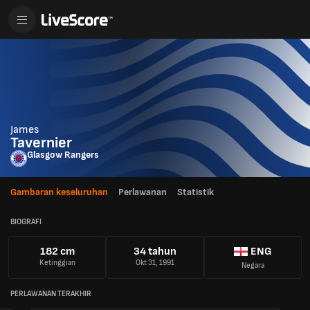
James
Tavernier
Glasgow Rangers
Gambaran keseluruhan
Perlawanan
Statistik
BIOGRAFI
182 cm
34 tahun
ENG
Ketinggian
Okt 31, 1991
Negara
PERLAWANAN TERAKHIR