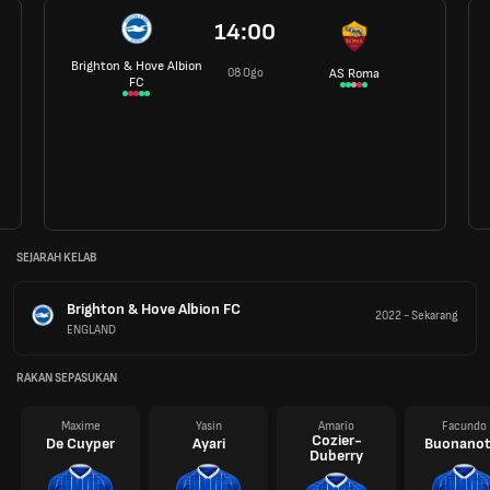
14:00
Brighton & Hove Albion
08 Ogo
AS Roma
FC
SEJARAH KELAB
Brighton & Hove Albion FC
2022
-
Sekarang
ENGLAND
RAKAN SEPASUKAN
Maxime
Yasin
Amario
Facundo
Cozier-
De Cuyper
Ayari
Buonanot
Duberry